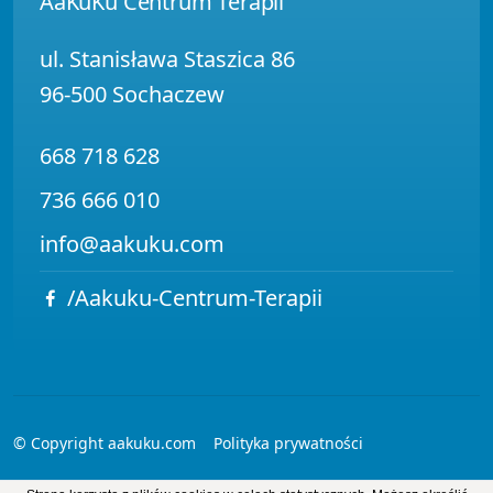
AaKuKu Centrum Terapii
ul. Stanisława Staszica 86
96-500 Sochaczew
668 718 628
736 666 010
info@aakuku.com
/Aakuku-Centrum-Terapii
© Copyright aakuku.com
Polityka prywatności
Realizacja
VEGA Internet Studio