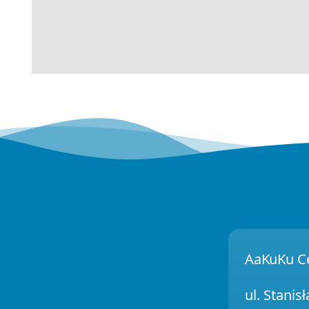
AaKuKu Ce
ul. Stanis